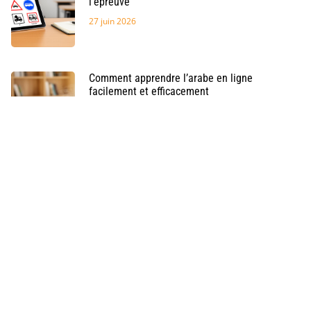
l’épreuve
27 juin 2026
Comment apprendre l’arabe en ligne
facilement et efficacement
24 juin 2026
Les secrets de Hollywood : Comment une
formation cinéma peut vous ouvrir les portes
du septième art avec une conscience éthique
professionnelle
9 septembre 2025
Comment Structurer une Lettre de Motivation
pour Fongecif/Afdas: Guide Complet vers les
Métiers d’Avenir