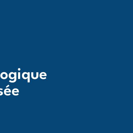
gogique
sée