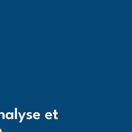
nalyse et
n